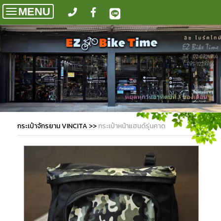
MENU
Toggle
navigation
กระเป๋าจักรยาน VINCITA
>>
กระเป๋าหน้าแฮนด์รุ่นคาด