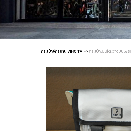
กระเป๋าจักรยาน VINCITA
>>
กระเป๋าเบนโตะวางบนเฟรม