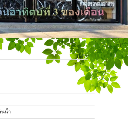
ันน้ำ