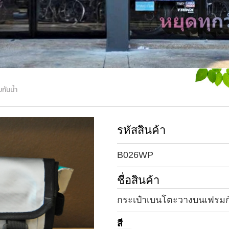
กันน้ำ
รหัสสินค้า
B026WP
ชื่อสินค้า
กระเป๋าเบนโตะวางบนเฟรมก
สี