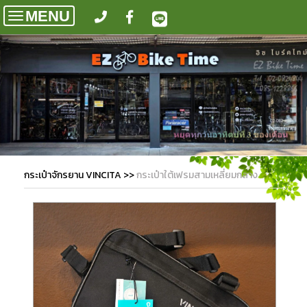
MENU
Toggle
navigation
กระเป๋าจักรยาน VINCITA
>>
กระเป๋าใต้เฟรมสามเหลี่ยมกลาง