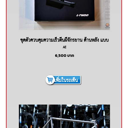
ชุดตัวควบคุมความเร็วตีนผีจักรยาน ด้านหลัง แบบ
AE
ไร้สาย L-TWOO AE
6,500
บาท
เพิ่มในรถเข็น