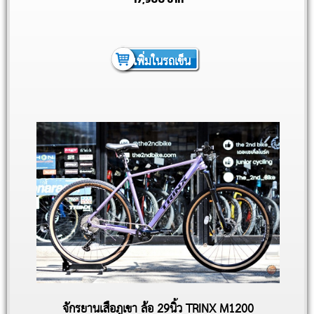
เพิ่มในรถเข็น
จักรยานเสือภูเขา ล้อ 29นิ้ว TRINX M1200