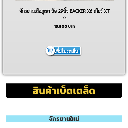
จักรยานเสือภูเขา ล้อ 29นิ้ว BACKER X6 เกียร์ XT
X6
12สปีด
15,900
บาท
เพิ่มในรถเข็น
สินค้าเบ็ดเตล็ด
จักรยานใหม่