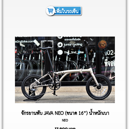
เพิ่มในรถเข็น
จักรยานพับ JAVA NEO (ขนาด 16“) น้ำหนักเบา
NEO
9.1kg
17,900
บาท