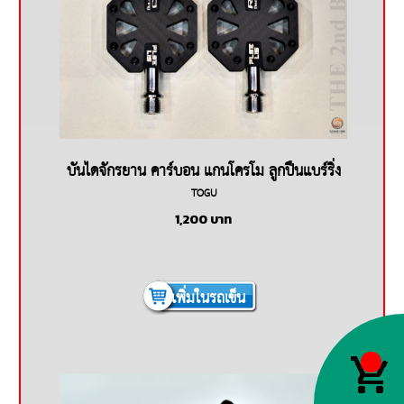
บันไดจักรยาน คาร์บอน แกนโครโม ลูกปืนแบร์ริ่ง
TOGU
TOGU
1,200
บาท
เพิ่มในรถเข็น