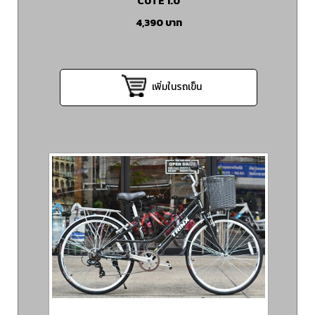
CUTE 1.0
4,390
บาท
เพิ่มในรถเข็น