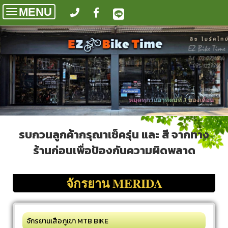
MENU
Toggle
navigation
รบกวนลูกค้ากรุณาเช็ครุ่น และ สี จากทาง
ร้านก่อนเพื่อป้องกันความผิดพลาด
จักรยาน MERIDA
จักรยานเสือภูเขา MTB BIKE