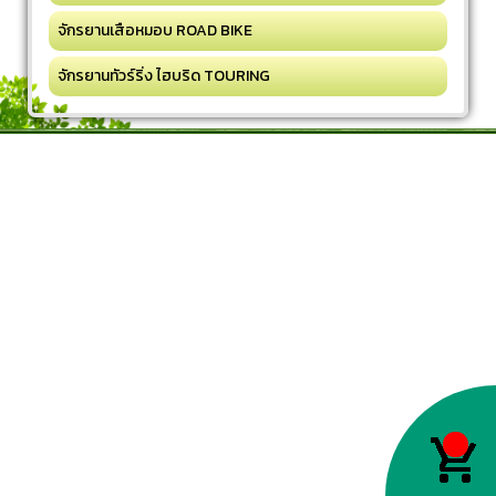
จักรยานเสือหมอบ ROAD BIKE
จักรยานทัวร์ริ่ง ไฮบริด TOURING