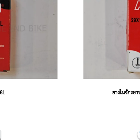
48L
ยางในจักรยา