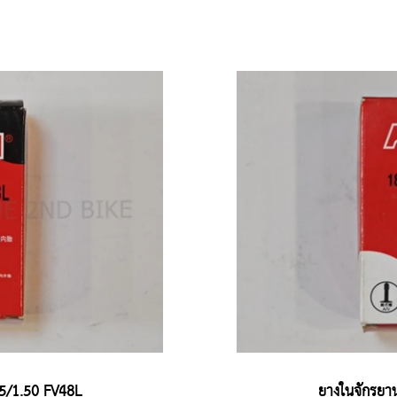
5/1.50 FV48L
ยางในจักรยา