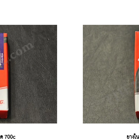
ด 700c
ยางใ