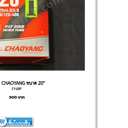
น CHAOYANG ขนาด 20"
CY-20F
300
บาท
เพิ่มในรถเข็น