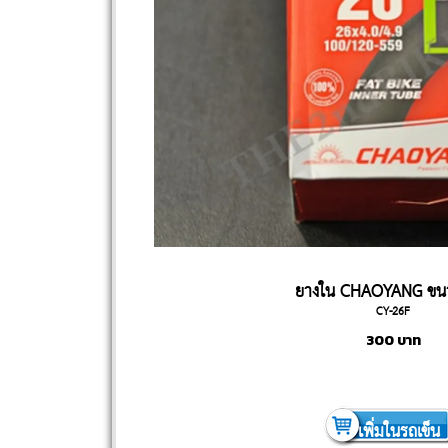
ยางใน CHAOYANG ขน
CY-26F
300
บาท
เพิ่มในรถเข็น