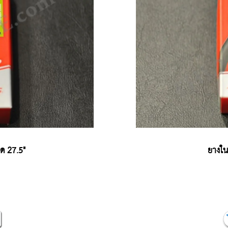
 27.5"
ยางใ