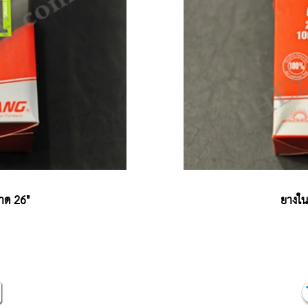
าด 26"
ยางใ