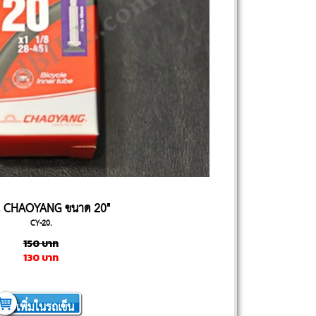
น CHAOYANG ขนาด 20"
CY-20.
150
บาท
130
บาท
เพิ่มในรถเข็น