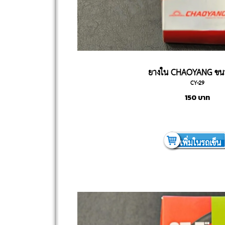
ยางใน CHAOYANG ขน
CY-29
150
บาท
เพิ่มในรถเข็น