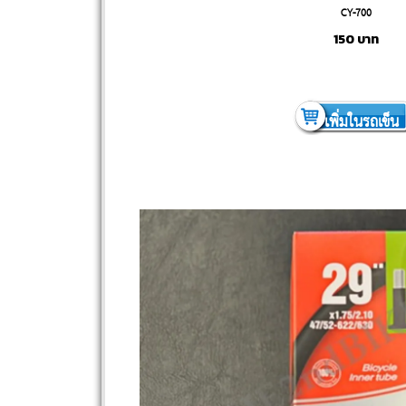
CY-700
150
บาท
เพิ่มในรถเข็น