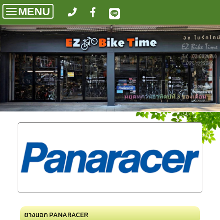
MENU
Toggle
navigation
ยางนอก PANARACER