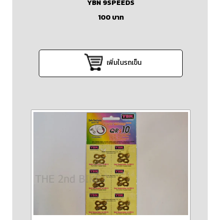
YBN 9SPEEDS
100
บาท
เพิ่มในรถเข็น