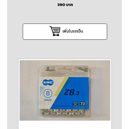
390
บาท
เพิ่มในรถเข็น