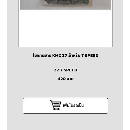
โซ่จักรยาน KMC Z7 สำหรับ 7 SPEED
Z7 7 SPEED
420
บาท
เพิ่มในรถเข็น