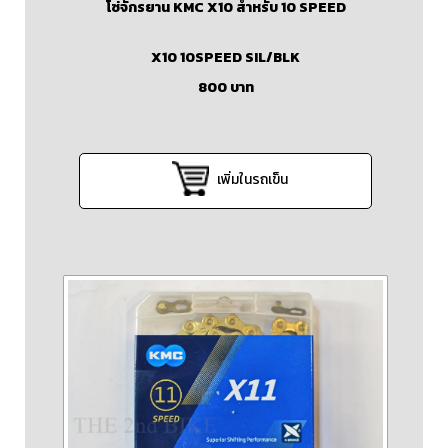
โซ่จักรยาน KMC X10 สำหรับ 10 SPEED
X10 10SPEED SIL/BLK
800
บาท
เพิ่มในรถเข็น