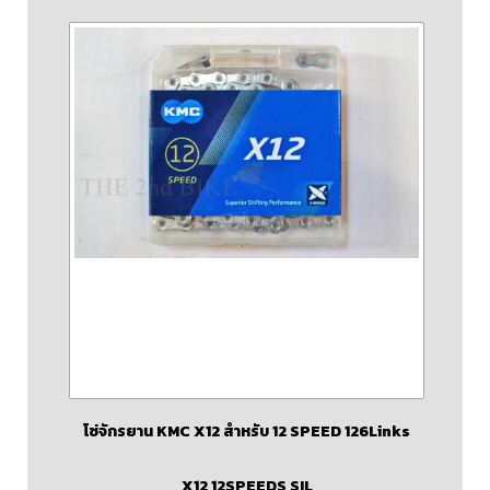
โซ่จักรยาน KMC X12 สำหรับ 12 SPEED 126Links
X12 12SPEEDS SIL