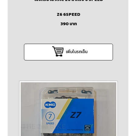
Z6 6SPEED
390
บาท
เพิ่มในรถเข็น