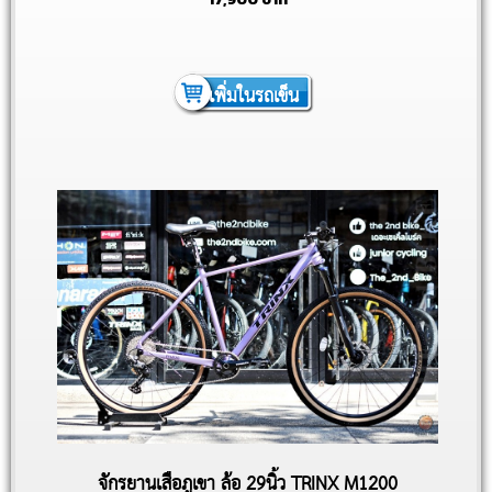
เพิ่มในรถเข็น
จักรยานเสือภูเขา ล้อ 29นิ้ว TRINX M1200