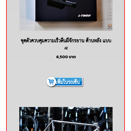
ชุดตัวควบคุมความเร็วตีนผีจักรยาน ด้านหลัง แบบ
AE
ไร้สาย L-TWOO AE
6,500
บาท
เพิ่มในรถเข็น