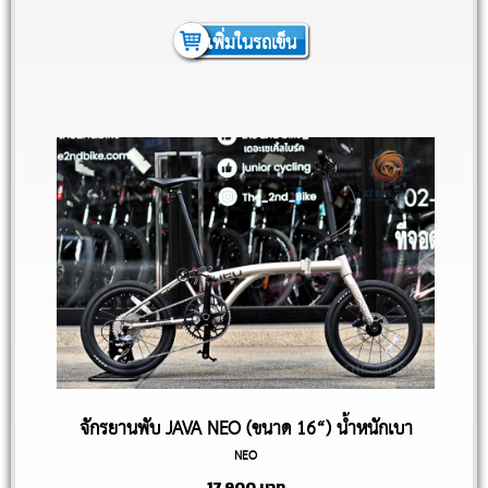
เพิ่มในรถเข็น
จักรยานพับ JAVA NEO (ขนาด 16“) น้ำหนักเบา
NEO
9.1kg
17,900
บาท