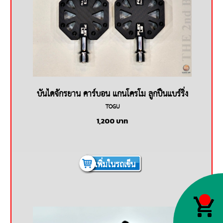
บันไดจักรยาน คาร์บอน แกนโครโม ลูกปืนแบร์ริ่ง
TOGU
TOGU
1,200
บาท
เพิ่มในรถเข็น