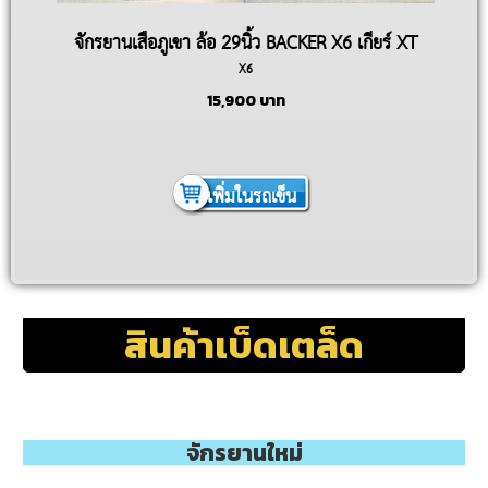
จักรยานเสือภูเขา ล้อ 29นิ้ว BACKER X6 เกียร์ XT
X6
12สปีด
15,900
บาท
เพิ่มในรถเข็น
สินค้าเบ็ดเตล็ด
จักรยานใหม่