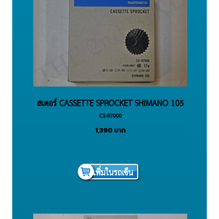
สเตอร์ CASSETTE SPROCKET SHIMANO 105
CS-R7000
CS-R7000 11 SPEEDS, 11-28T, 11-30T, 11-
1,390
บาท
32T, 12-25T
เพิ่มในรถเข็น