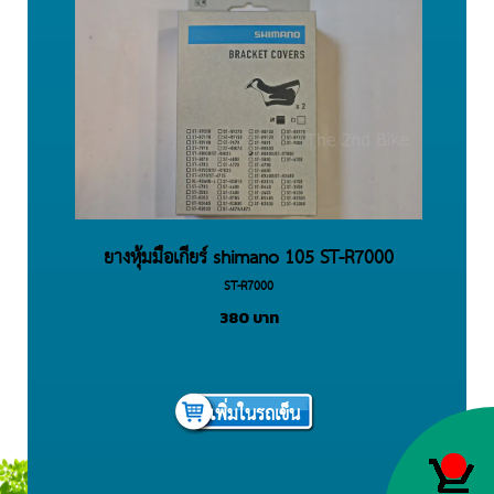
ยางหุ้มมือเกียร์ shimano 105 ST-R7000
ST-R7000
380
บาท
เพิ่มในรถเข็น