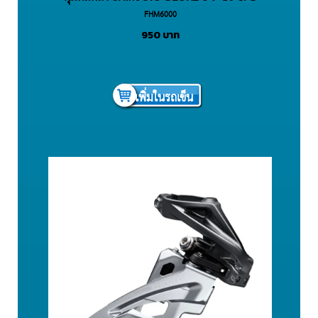
FHM6000
950
บาท
เพิ่มในรถเข็น