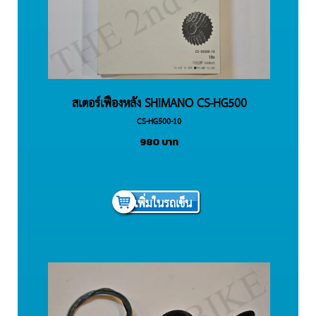
สเตอร์เฟืองหลัง SHIMANO CS-HG500
CS-HG500-10
DEORE/TIAGRA 10 สปีด
980
บาท
เพิ่มในรถเข็น