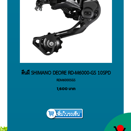
ตีนผี SHIMANO DEORE RD-M6000-GS 10SPD
RDM6000SGS
1,600
บาท
เพิ่มในรถเข็น