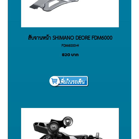
สับจานหน้า SHIMANO DEORE FDM6000
FDM6000-H
10SPD
820
บาท
เพิ่มในรถเข็น