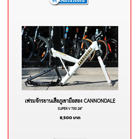
เพิ่มในรถเข็น
เฟรมจักรยานเสือภูเขามือสอง CANNONDALE
SUPER V 700 26"
SUPER V 700
8,500
บาท