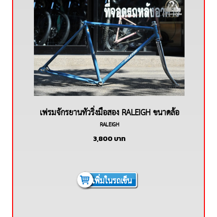
เฟรมจักรยานทัวริ่งมือสอง RALEIGH ขนาดล้อ
RALEIGH
27นิ้ว
3,800
บาท
เพิ่มในรถเข็น