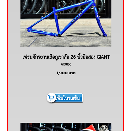
เฟรมจักรยานเสือภูเขาล้อ 26 นิ้วมือสอง GIANT
ATX830
ATX830 อลูมีเนียม
1,900
บาท
เพิ่มในรถเข็น