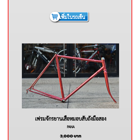
เพิ่มในรถเข็น
เฟรมจักรยานเสือหมอบสับถังมือสอง
PANA
PANASONIC
3,000
บาท