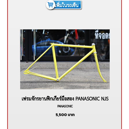
เพิ่มในรถเข็น
เฟรมจักรยานฟิกเกียร์มือสอง PANASONIC NJS
PANASONIC
เฟรม CHROMOLY
5,500
บาท