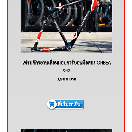
เฟรมจักรยานเสือหมอบคาร์บอนมือสอง ORBEA
ONIX
ONIX
3,900
บาท
เพิ่มในรถเข็น