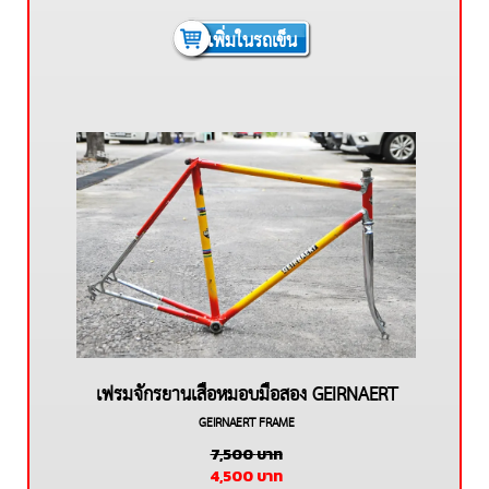
เพิ่มในรถเข็น
เฟรมจักรยานเสือหมอบมือสอง GEIRNAERT
GEIRNAERT FRAME
เฟรม โครโมรรี่
7,500
บาท
4,500
บาท