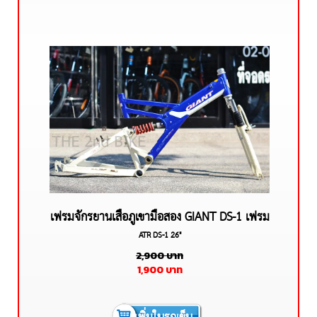
เฟรมจักรยานเสือภูเขามือสอง GIANT DS-1 เฟรม
ATR DS-1 26"
อลูมีเนียม ไซร์ 16.5 นิ้ว
2,900
บาท
1,900
บาท