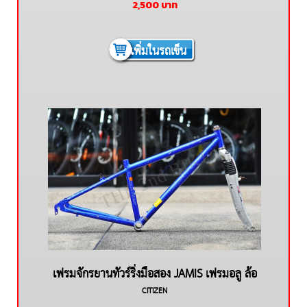
2,500
บาท
เพิ่มในรถเข็น
เฟรมจักรยานทัวร์ริ่งมือสอง JAMIS เฟรมอลู ล้อ
CITIZEN
700c