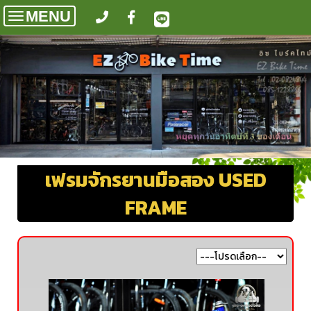
MENU
Toggle
navigation
เฟรมจักรยานมือสอง USED
FRAME