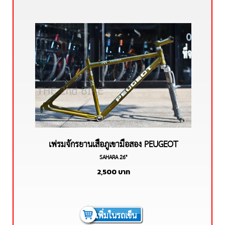
เฟรมจักรยานเสือภูเขามือสอง PEUGEOT
SAHARA 26"
SAHARA เฟรมอลูมีเนียม
2,500
บาท
เพิ่มในรถเข็น